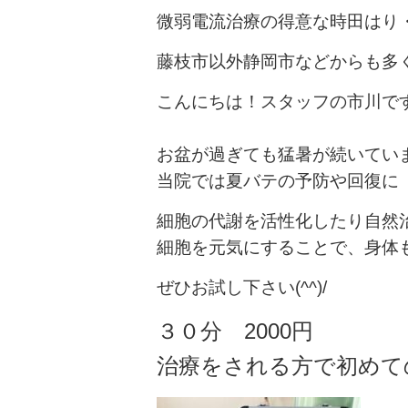
微弱電流治療の得意な時田はり
藤枝市以外静岡市などからも多
こんにちは！スタッフの市川で
お盆が過ぎても猛暑が続いてい
当院では夏バテの予防や回復に
細胞の代謝を活性化したり自然
細胞を元気にすることで、身体
ぜひお試し下さい(^^)/
３０分 2000円
治療をされる方で初めて