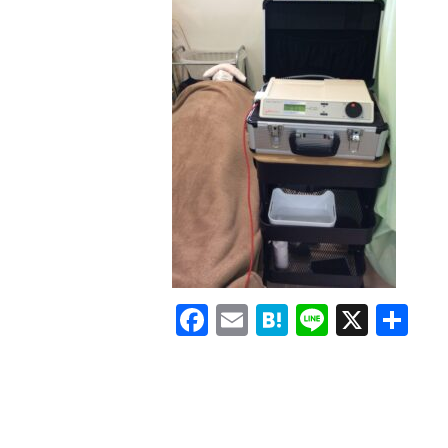
Facebook
Email
Hatena
Line
X
共
有