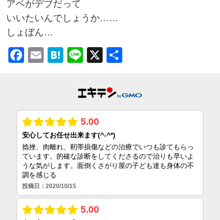
アベがデブだって
いいたいんでしょうか……
しょぼん…
Facebook
Email
Hatena
Line
X
共
有