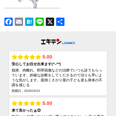
Facebook
Email
Hatena
Line
X
共
有