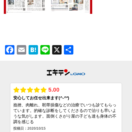
Facebook
Email
Hatena
Line
X
共
有