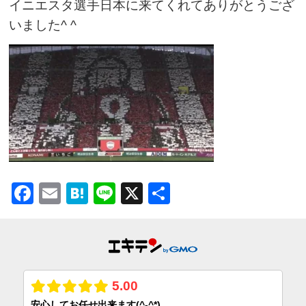
イニエスタ選手日本に来てくれてありがとうござ
いました
^ ^
Facebook
Email
Hatena
Line
X
共
有