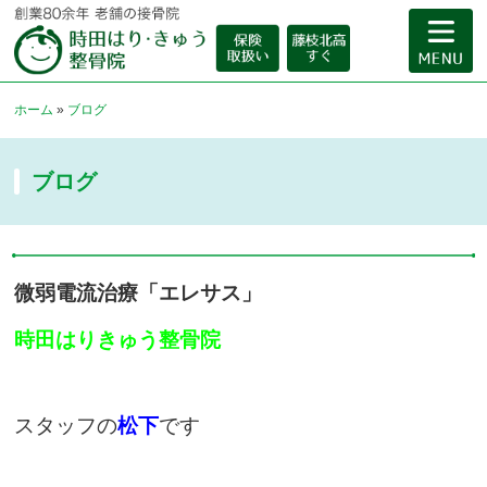
ホーム
»
ブログ
ブログ
微弱電流治療「エレサス」
時田はりきゅう整骨院
スタッフの
松下
です