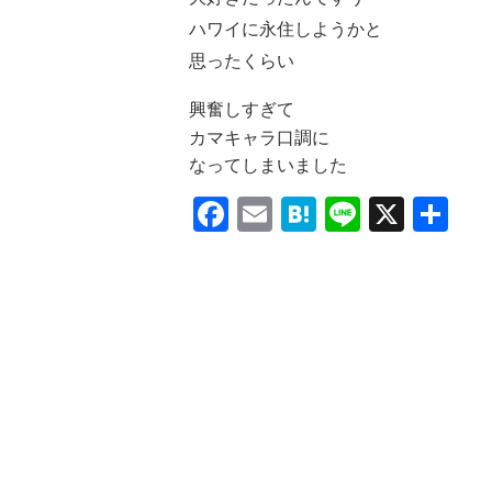
ハワイに永住しようかと
思ったくらい
興奮しすぎて
カマキャラ口調に
なってしまいました
Facebook
Email
Hatena
Line
X
共
有