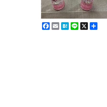
Facebook
Email
Hatena
Line
X
共
有