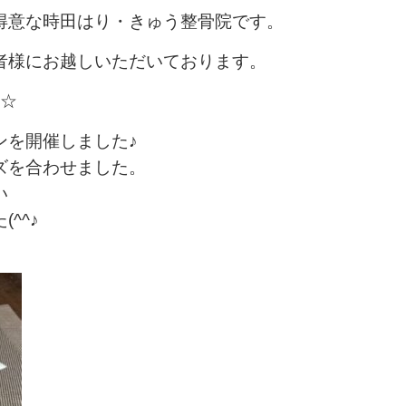
得意な時田はり・きゅう整骨院です。
者様にお越しいただいております。
す☆
ンを開催しました♪
ズを合わせました。
い
(^^♪