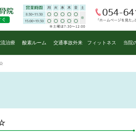
電流治療
酸素ルーム
交通事故外来
フィットネス
当院
☆
☆