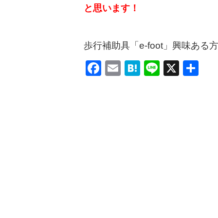
と思います！
歩行補助具「e-foot」興味ある
Facebook
Email
Hatena
Line
X
共
有