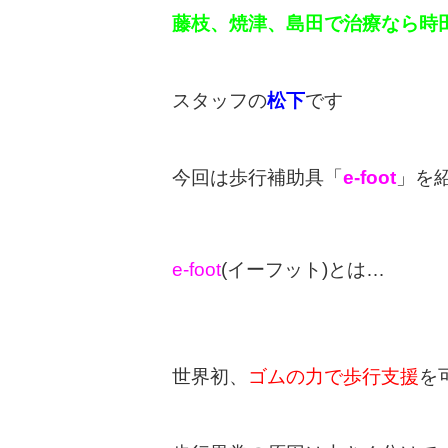
藤枝、焼津、島田で治療なら時
スタッフの
松下
です
今回は歩行補助具「
e-foot
」を
e-foot
(イーフット)とは…
世界初、
ゴムの力で歩行支援
を