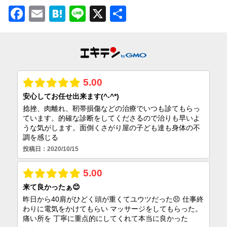
Facebook
Email
Hatena
Line
X
共
有