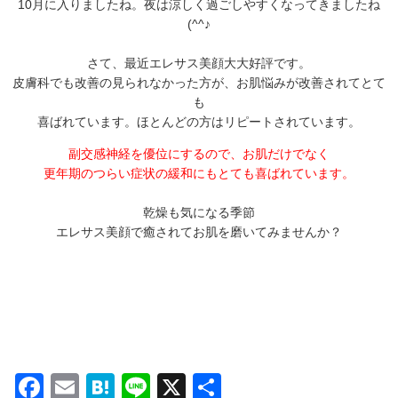
10月に入りましたね。夜は涼しく過ごしやすくなってきましたね
(^^♪
さて、最近エレサス美顔大大好評です。
皮膚科でも改善の見られなかった方が、お肌悩みが改善されてとて
も
喜ばれています。ほとんどの方はリピートされています。
副交感神経を優位にするので、お肌だけでなく
更年期のつらい症状の緩和にもとても喜ばれています。
乾燥も気になる季節
エレサス美顔で癒されてお肌を磨いてみませんか？
Facebook
Email
Hatena
Line
X
共