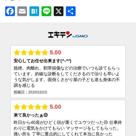
Facebook
Email
Hatena
Line
X
共
有