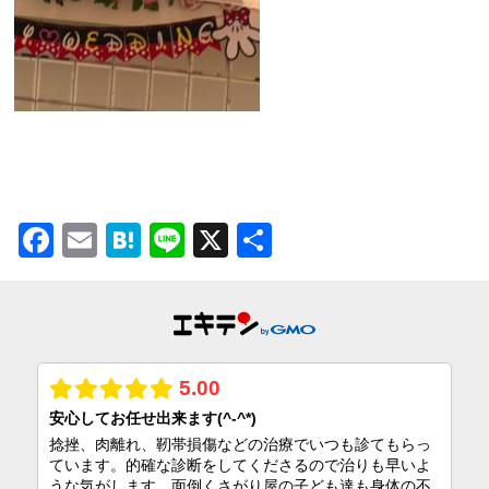
Facebook
Email
Hatena
Line
X
共
有