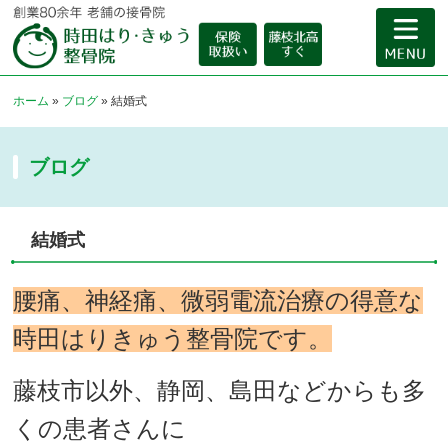
ホーム
»
ブログ
»
結婚式
ブログ
結婚式
腰痛、神経痛、微弱電流治療の得意な
時田はりきゅう整骨院です。
藤枝市以外、静岡、島田などからも多
くの患者さんに