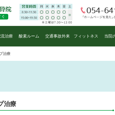
電流治療
酸素ルーム
交通事故外来
フィットネス
当院
プ治療
プ治療