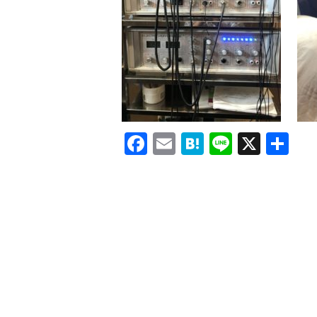
Facebook
Email
Hatena
Line
X
共
有