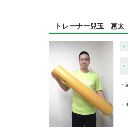
トレーナー
兒玉 恵太
・
・