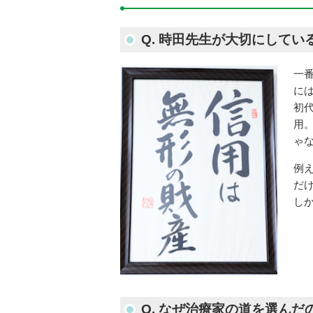
Q. 時田先生が大切にして
一
に
初
用
ゃ
例
だ
し
Q. なぜ治療家の道を選んだ