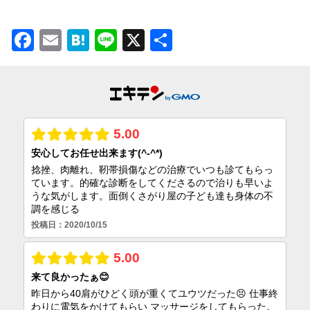
Facebook
Email
Hatena
Line
X
共
有