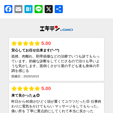
Facebook
Email
Hatena
Line
X
共
有