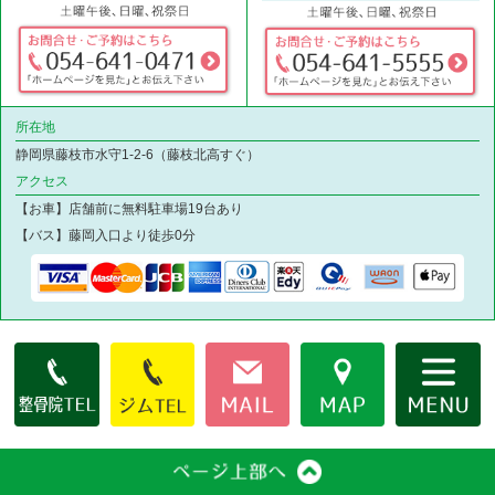
所在地
静岡県藤枝市水守1-2-6（藤枝北高すぐ）
アクセス
【お車】店舗前に無料駐車場19台あり
【バス】藤岡入口より徒歩0分