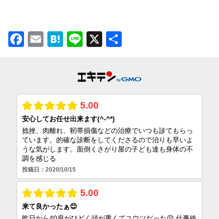
Facebook
Email
Hatena
Line
X
共
有